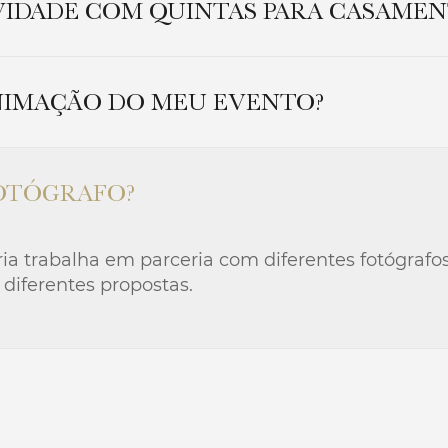
VIDADE COM QUINTAS PARA CASAMEN
vidade com a Quinta da Serralheira, em Palmela, 
NIMAÇÃO DO MEU EVENTO?
ontemor-o-Novo.
ia apresenta a possibilidade de animação para o
OTÓGRAFO?
, danças, animação infantil, entre muitas outras.
a trabalha em parceria com diferentes fotógrafos
 diferentes propostas.