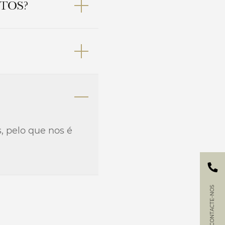
TOS?
e a Herdade da
 seu evento como,
, pelo que nos é
CONTACTE-NOS