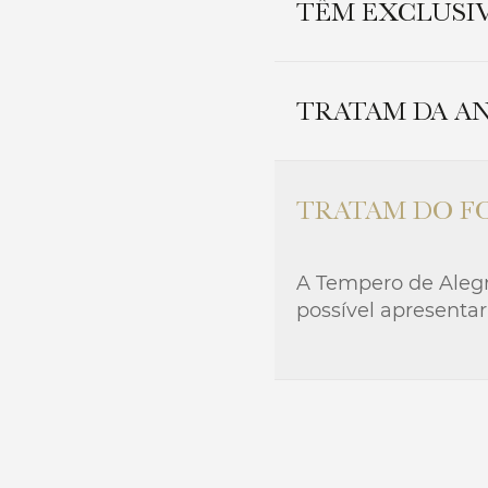
TÊM EXCLUSI
Sim, temos exclusi
TRATAM DA A
Casa Branca, em M
A Tempero de Alegr
TRATAM DO F
música ao vivo, djs
A Tempero de Alegri
possível apresentar