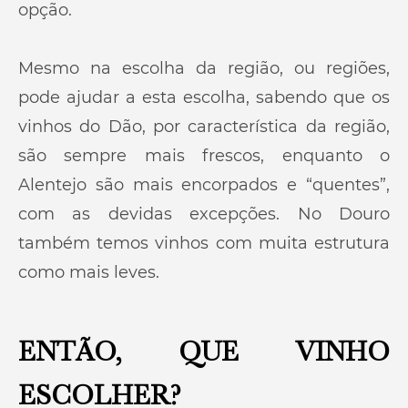
opção.
Mesmo na escolha da região, ou regiões,
pode ajudar a esta escolha, sabendo que os
vinhos do Dão, por característica da região,
são sempre mais frescos, enquanto o
Alentejo são mais encorpados e “quentes”
,
com as devidas
excepções
. No Douro
também temos vinhos com muita estrutura
como mais leves.
ENTÃO, QUE VINHO
ESCOLHER?