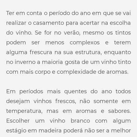
Ter em conta o período do ano em que se vai
realizar o casamento para acertar na escolha
do vinho. Se for no verão, mesmo os tintos
podem ser menos complexos e terem
alguma frescura na sua estrutura, enq
uanto
no inverno a maioria gosta
de um vinho tinto
com mais corpo e complexidade de aromas.
Em períodos mais quentes do ano todos
desejam vinhos frescos, não somente em
temperatura, mas em aromas e sabores.
Escolher um vinho branco com algum
estágio em madeira poderá não ser a melhor