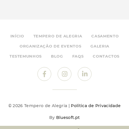
INÍCIO
TEMPERO DE ALEGRIA
CASAMENTO
ORGANIZAÇÃO DE EVENTOS
GALERIA
TESTEMUNHOS
BLOG
FAQS
CONTACTOS
© 2026 Tempero de Alegria |
Política de Privacidade
By
Bluesoft.pt