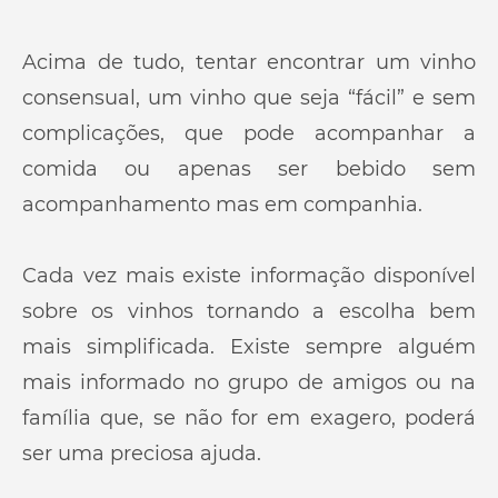
Acima de tudo,
tentar
encontrar um vinho
consensual, um vinho
que seja “fácil”
e sem
complicações, que pode acompanhar a
comida
ou apenas ser bebido sem
acompanhamento mas em companhia.
Cada vez mais existe informação disponível
sobre os vinhos tornando a escolha bem
mais simplificada. Existe sempre alguém
mais informado no grupo de amigos ou na
família que, se não for em exagero,
poderá
ser uma preciosa ajuda.